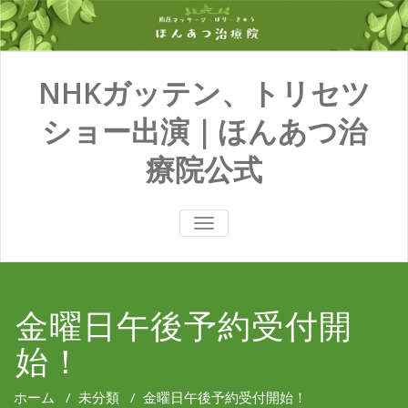
NHKガッテン、トリセツ
ショー出演｜ほんあつ治
療院公式
TOGGLE
NAVIGATION
金曜日午後予約受付開
始！
ホーム
/
未分類
/
金曜日午後予約受付開始！