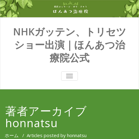
NHKガッテン、トリセツ
ショー出演｜ほんあつ治
療院公式
TOGGLE
NAVIGATION
著者アーカイブ
honnatsu
ホーム
/
Articles posted by honnatsu