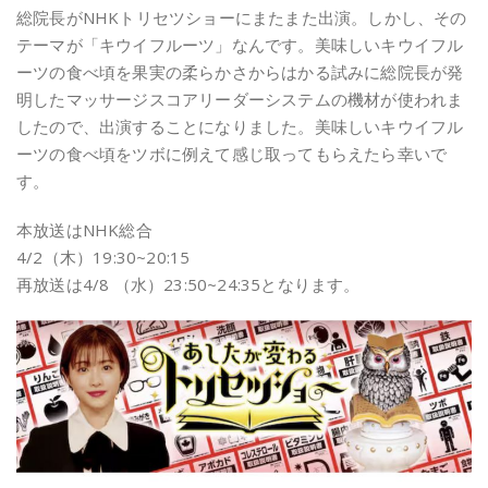
総院長がNHKトリセツショーにまたまた出演。しかし、その
テーマが「キウイフルーツ」なんです。美味しいキウイフル
ーツの食べ頃を果実の柔らかさからはかる試みに総院長が発
明したマッサージスコアリーダーシステムの機材が使われま
したので、出演することになりました。美味しいキウイフル
ーツの食べ頃をツボに例えて感じ取ってもらえたら幸いで
す。
本放送はNHK総合
4/2（木）19:30~20:15
再放送は4/8 （水）23:50~24:35となります。