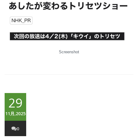
Screenshot
29
11月,2025
0