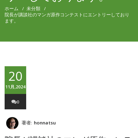
ホーム
/
未分類
/
院長が講談社のマンガ原作コンテストにエントリーしており
ます。
20
11月,2024
0
著者:
honnatsu